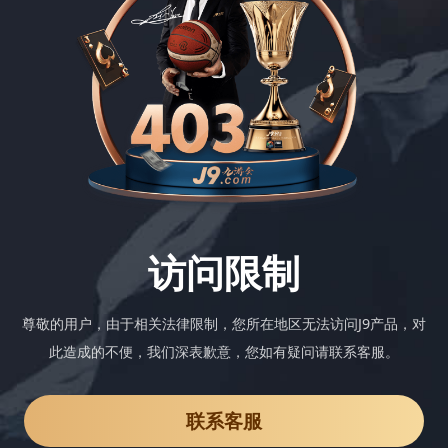
访问限制
尊敬的用户，由于相关法律限制，您所在地区无法访问J9产品，对
此造成的不便，我们深表歉意，您如有疑问请联系客服。
联系客服